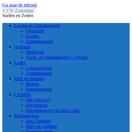
Ga naar de inhoud
VVW Zutendaal
Surfen en Zeilen
Lessen en zomerkampen
Overzicht
Lessen
Zomerkampen
Groepen
Bedrijven
Sport- en jeugddiensten / scholen
Leden
Lidmaatschap
Ledenberging
Eten en drinken
Breeze
Openingsuren
ClubInfo
Wie zijn we?
Het bestuur
Openingsuren van onze club
Infrastructuur
Het Clubhuis
Surf- en Zeilplas
Waterkwaliteit