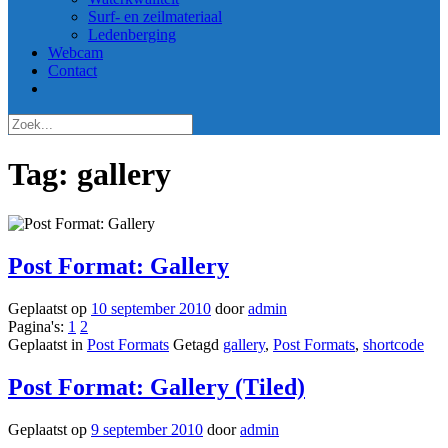
Surf- en zeilmateriaal
Ledenberging
Webcam
Contact
Tag:
gallery
Post Format: Gallery
Geplaatst op
10 september 2010
door
admin
Pagina's:
1
2
Geplaatst in
Post Formats
Getagd
gallery
,
Post Formats
,
shortcode
Post Format: Gallery (Tiled)
Geplaatst op
9 september 2010
door
admin