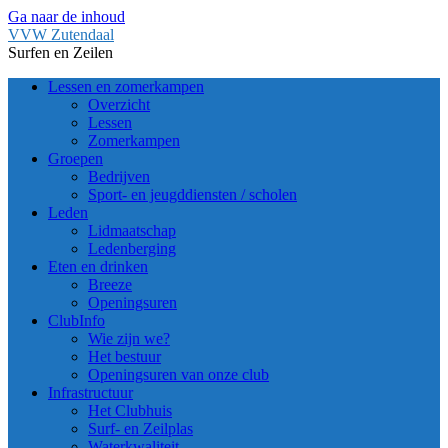
Ga naar de inhoud
VVW Zutendaal
Surfen en Zeilen
Lessen en zomerkampen
Overzicht
Lessen
Zomerkampen
Groepen
Bedrijven
Sport- en jeugddiensten / scholen
Leden
Lidmaatschap
Ledenberging
Eten en drinken
Breeze
Openingsuren
ClubInfo
Wie zijn we?
Het bestuur
Openingsuren van onze club
Infrastructuur
Het Clubhuis
Surf- en Zeilplas
Waterkwaliteit