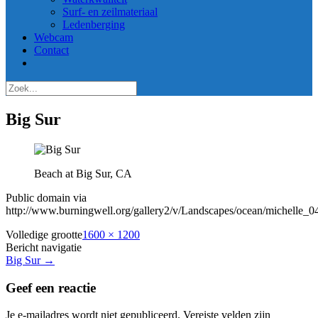
Surf- en zeilmateriaal
Ledenberging
Webcam
Contact
Big Sur
Beach at Big Sur, CA
Public domain via
http://www.burningwell.org/gallery2/v/Landscapes/ocean/michelle_0
Volledige grootte
1600 × 1200
Bericht navigatie
Big Sur
→
Geef een reactie
Je e-mailadres wordt niet gepubliceerd.
Vereiste velden zijn