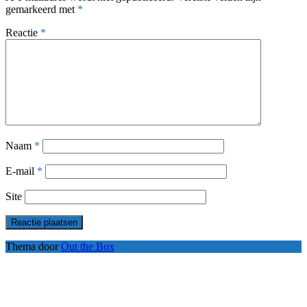
gemarkeerd met
*
Reactie
*
Naam
*
E-mail
*
Site
Thema door
Out the Box