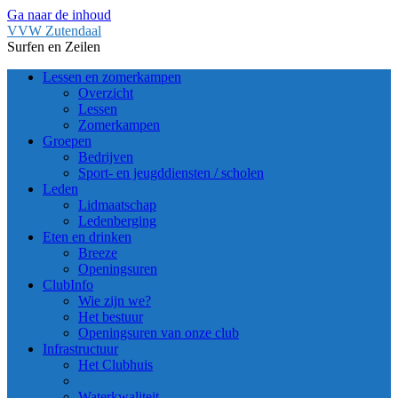
Ga naar de inhoud
VVW Zutendaal
Surfen en Zeilen
Lessen en zomerkampen
Overzicht
Lessen
Zomerkampen
Groepen
Bedrijven
Sport- en jeugddiensten / scholen
Leden
Lidmaatschap
Ledenberging
Eten en drinken
Breeze
Openingsuren
ClubInfo
Wie zijn we?
Het bestuur
Openingsuren van onze club
Infrastructuur
Het Clubhuis
Surf- en Zeilplas
Waterkwaliteit