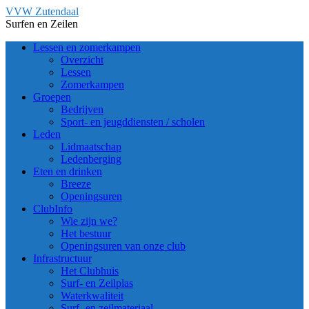
Ga
VVW Zutendaal
naar
Surfen en Zeilen
de
Lessen en zomerkampen
inhoud
Overzicht
Lessen
Zomerkampen
Groepen
Bedrijven
Sport- en jeugddiensten / scholen
Leden
Lidmaatschap
Ledenberging
Eten en drinken
Breeze
Openingsuren
ClubInfo
Wie zijn we?
Het bestuur
Openingsuren van onze club
Infrastructuur
Het Clubhuis
Surf- en Zeilplas
Waterkwaliteit
Surf- en zeilmateriaal