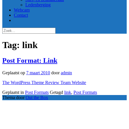
Ledenberging
Webcam
Contact
Tag:
link
Post Format: Link
Geplaatst op
7 maart 2010
door
admin
The WordPress Theme Review Team Website
Geplaatst in
Post Formats
Getagd
link
,
Post Formats
Thema door
Out the Box