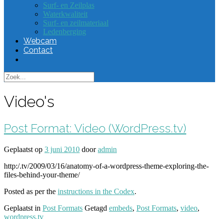
Surf- en Zeilplas
Waterkwaliteit
Surf- en zeilmateriaal
Ledenberging
Webcam
Contact
Video's
Post Format: Video (WordPress.tv)
Geplaatst op
3 juni 2010
door
admin
http:/.tv/2009/03/16/anatomy-of-a-wordpress-theme-exploring-the-
files-behind-your-theme/
Posted as per the
instructions in the Codex
.
Geplaatst in
Post Formats
Getagd
embeds
,
Post Formats
,
video
,
wordpress.tv