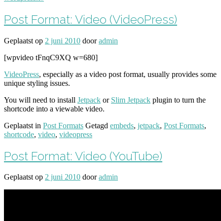
Post Format: Video (VideoPress)
Geplaatst op
2 juni 2010
door
admin
[wpvideo tFnqC9XQ w=680]
VideoPress
, especially as a video post format, usually provides some
unique styling issues.
You will need to install
Jetpack
or
Slim Jetpack
plugin to turn the
shortcode into a viewable video.
Geplaatst in
Post Formats
Getagd
embeds
,
jetpack
,
Post Formats
,
shortcode
,
video
,
videopress
Post Format: Video (YouTube)
Geplaatst op
2 juni 2010
door
admin