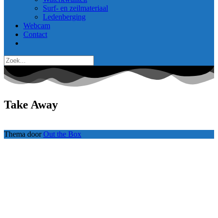
Surf- en zeilmateriaal
Ledenberging
Webcam
Contact
Take Away
Thema door
Out the Box