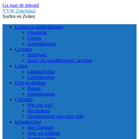
Ga naar de inhoud
VVW Zutendaal
Surfen en Zeilen
Lessen en zomerkampen
Overzicht
Lessen
Zomerkampen
Groepen
Bedrijven
Sport- en jeugddiensten / scholen
Leden
Lidmaatschap
Ledenberging
Eten en drinken
Breeze
Openingsuren
ClubInfo
Wie zijn we?
Het bestuur
Openingsuren van onze club
Infrastructuur
Het Clubhuis
Surf- en Zeilplas
Waterkwaliteit