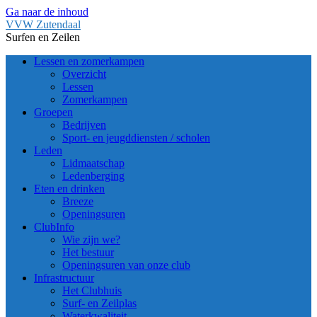
Ga naar de inhoud
VVW Zutendaal
Surfen en Zeilen
Lessen en zomerkampen
Overzicht
Lessen
Zomerkampen
Groepen
Bedrijven
Sport- en jeugddiensten / scholen
Leden
Lidmaatschap
Ledenberging
Eten en drinken
Breeze
Openingsuren
ClubInfo
Wie zijn we?
Het bestuur
Openingsuren van onze club
Infrastructuur
Het Clubhuis
Surf- en Zeilplas
Waterkwaliteit