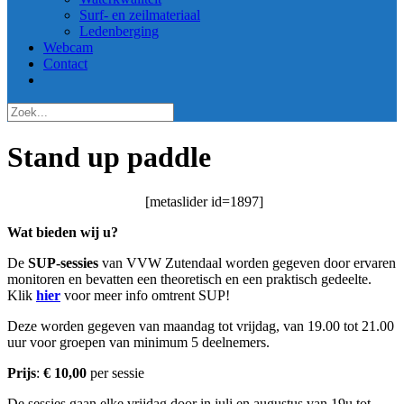
Surf- en zeilmateriaal
Ledenberging
Webcam
Contact
Stand up paddle
[metaslider id=1897]
Wat bieden wij u?
De
SUP-sessies
van VVW Zutendaal worden gegeven door ervaren
monitoren en bevatten een theoretisch en een praktisch gedeelte.
Klik
hier
voor meer info omtrent SUP!
Deze worden gegeven van maandag tot vrijdag, van 19.00 tot 21.00
uur voor groepen van minimum 5 deelnemers.
Prijs
:
€
10,00
per sessie
De sessies gaan elke vrijdag door in juli en augustus van 19u tot