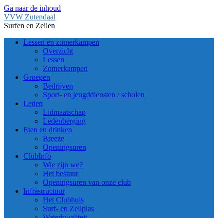
Ga naar de inhoud
VVW Zutendaal
Surfen en Zeilen
Lessen en zomerkampen
Overzicht
Lessen
Zomerkampen
Groepen
Bedrijven
Sport- en jeugddiensten / scholen
Leden
Lidmaatschap
Ledenberging
Eten en drinken
Breeze
Openingsuren
ClubInfo
Wie zijn we?
Het bestuur
Openingsuren van onze club
Infrastructuur
Het Clubhuis
Surf- en Zeilplas
Waterkwaliteit