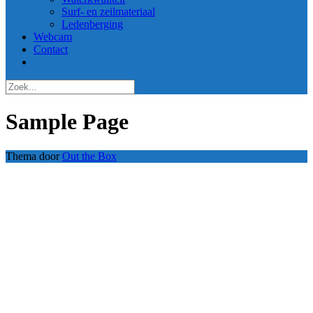
Surf- en zeilmateriaal
Ledenberging
Webcam
Contact
Sample Page
Thema door
Out the Box