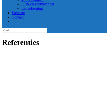
Surf- en zeilmateriaal
Ledenberging
Webcam
Contact
Referenties