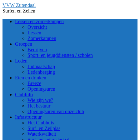
Ga
VVW Zutendaal
naar
Surfen en Zeilen
de
Lessen en zomerkampen
inhoud
Overzicht
Lessen
Zomerkampen
Groepen
Bedrijven
Sport- en jeugddiensten / scholen
Leden
Lidmaatschap
Ledenberging
Eten en drinken
Breeze
Openingsuren
ClubInfo
Wie zijn we?
Het bestuur
Openingsuren van onze club
Infrastructuur
Het Clubhuis
Surf- en Zeilplas
Waterkwaliteit
Surf- en zeilmateriaal