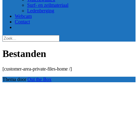
Surf- en zeilmateriaal
Ledenberging
Webcam
Contact
Bestanden
[customer-area-private-files-home /]
Thema door
Out the Box