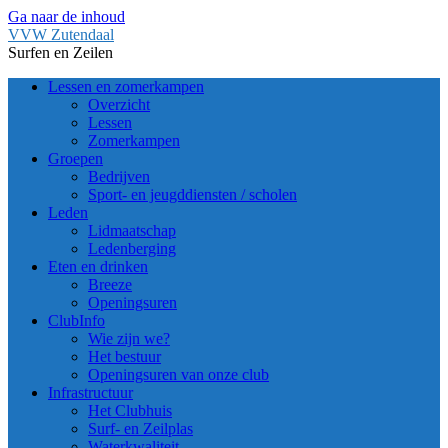
Ga naar de inhoud
VVW Zutendaal
Surfen en Zeilen
Lessen en zomerkampen
Overzicht
Lessen
Zomerkampen
Groepen
Bedrijven
Sport- en jeugddiensten / scholen
Leden
Lidmaatschap
Ledenberging
Eten en drinken
Breeze
Openingsuren
ClubInfo
Wie zijn we?
Het bestuur
Openingsuren van onze club
Infrastructuur
Het Clubhuis
Surf- en Zeilplas
Waterkwaliteit