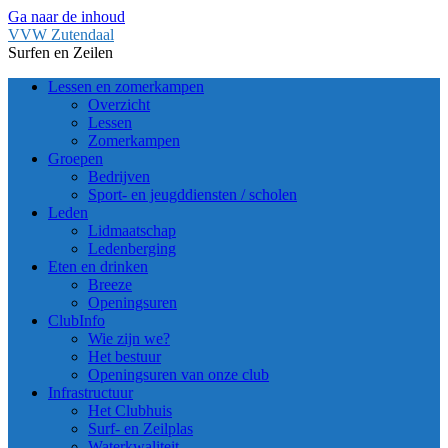
Ga naar de inhoud
VVW Zutendaal
Surfen en Zeilen
Lessen en zomerkampen
Overzicht
Lessen
Zomerkampen
Groepen
Bedrijven
Sport- en jeugddiensten / scholen
Leden
Lidmaatschap
Ledenberging
Eten en drinken
Breeze
Openingsuren
ClubInfo
Wie zijn we?
Het bestuur
Openingsuren van onze club
Infrastructuur
Het Clubhuis
Surf- en Zeilplas
Waterkwaliteit