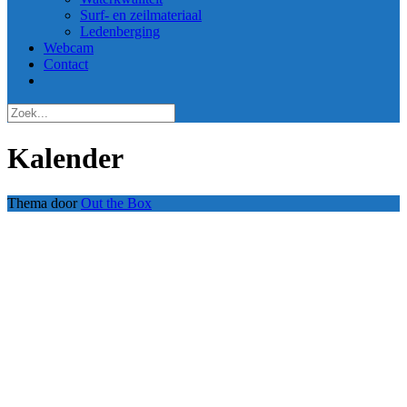
Surf- en zeilmateriaal
Ledenberging
Webcam
Contact
Kalender
Thema door
Out the Box