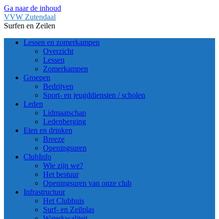
Ga naar de inhoud
VVW Zutendaal
Surfen en Zeilen
Lessen en zomerkampen
Overzicht
Lessen
Zomerkampen
Groepen
Bedrijven
Sport- en jeugddiensten / scholen
Leden
Lidmaatschap
Ledenberging
Eten en drinken
Breeze
Openingsuren
ClubInfo
Wie zijn we?
Het bestuur
Openingsuren van onze club
Infrastructuur
Het Clubhuis
Surf- en Zeilplas
Waterkwaliteit