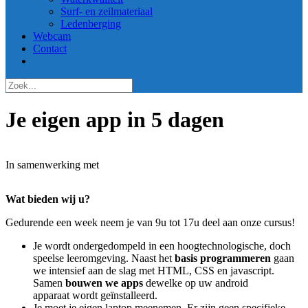
Surf- en zeilmateriaal
Ledenberging
Webcam
Contact
Je eigen app in 5 dagen
In samenwerking met
Wat bieden wij u?
Gedurende een week neem je van 9u tot 17u deel aan onze cursus!
Je wordt ondergedompeld in een hoogtechnologische, doch
speelse leeromgeving. Naast het
basis programmeren
gaan
we intensief aan de slag met HTML, CSS en javascript.
Samen
bouwen we apps
dewelke op uw android
apparaat wordt geïnstalleerd.
Je moet je eigen laptop meenemen. Er zijn geen specifieke