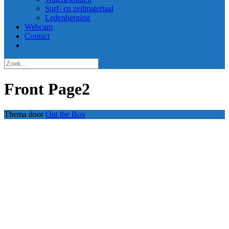
Surf- en zeilmateriaal
Ledenberging
Webcam
Contact
Front Page2
Thema door
Out the Box