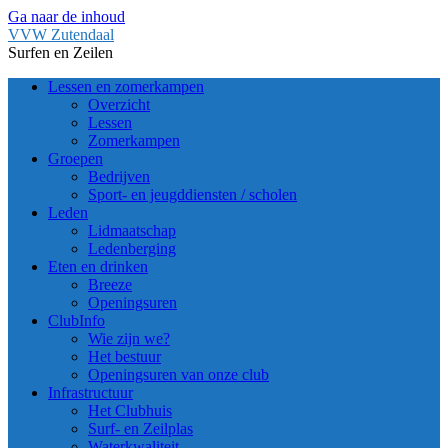
Ga naar de inhoud
VVW Zutendaal
Surfen en Zeilen
Lessen en zomerkampen
Overzicht
Lessen
Zomerkampen
Groepen
Bedrijven
Sport- en jeugddiensten / scholen
Leden
Lidmaatschap
Ledenberging
Eten en drinken
Breeze
Openingsuren
ClubInfo
Wie zijn we?
Het bestuur
Openingsuren van onze club
Infrastructuur
Het Clubhuis
Surf- en Zeilplas
Waterkwaliteit