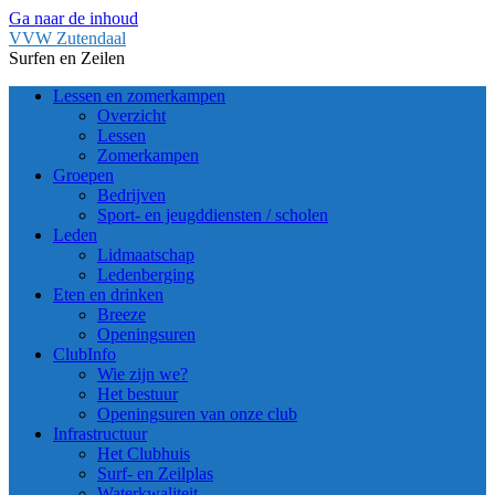
Ga naar de inhoud
VVW Zutendaal
Surfen en Zeilen
Lessen en zomerkampen
Overzicht
Lessen
Zomerkampen
Groepen
Bedrijven
Sport- en jeugddiensten / scholen
Leden
Lidmaatschap
Ledenberging
Eten en drinken
Breeze
Openingsuren
ClubInfo
Wie zijn we?
Het bestuur
Openingsuren van onze club
Infrastructuur
Het Clubhuis
Surf- en Zeilplas
Waterkwaliteit