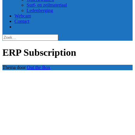
Surf- en zeilmateriaal
Ledenberging
Webcam
Contact
ERP Subscription
Thema door
Out the Box