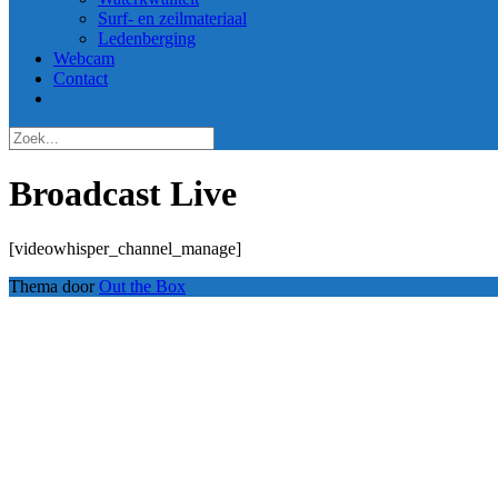
Surf- en zeilmateriaal
Ledenberging
Webcam
Contact
Broadcast Live
[videowhisper_channel_manage]
Thema door
Out the Box