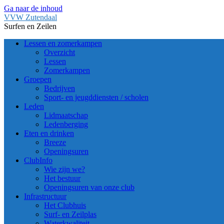
Ga naar de inhoud
VVW Zutendaal
Surfen en Zeilen
Lessen en zomerkampen
Overzicht
Lessen
Zomerkampen
Groepen
Bedrijven
Sport- en jeugddiensten / scholen
Leden
Lidmaatschap
Ledenberging
Eten en drinken
Breeze
Openingsuren
ClubInfo
Wie zijn we?
Het bestuur
Openingsuren van onze club
Infrastructuur
Het Clubhuis
Surf- en Zeilplas
Waterkwaliteit