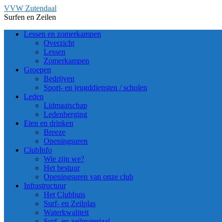
Ga
VVW Zutendaal
naar
Surfen en Zeilen
de
Lessen en zomerkampen
inhoud
Overzicht
Lessen
Zomerkampen
Groepen
Bedrijven
Sport- en jeugddiensten / scholen
Leden
Lidmaatschap
Ledenberging
Eten en drinken
Breeze
Openingsuren
ClubInfo
Wie zijn we?
Het bestuur
Openingsuren van onze club
Infrastructuur
Het Clubhuis
Surf- en Zeilplas
Waterkwaliteit
Surf- en zeilmateriaal