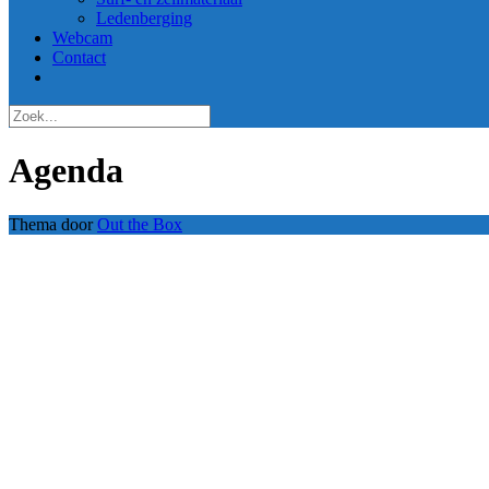
Ledenberging
Webcam
Contact
Agenda
Thema door
Out the Box